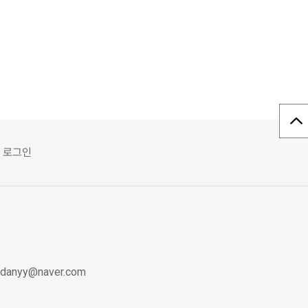
로그인
mdanyy@naver.com