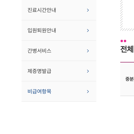
진료시간안내
입원퇴원안내
전체
간병서비스
제증명발급
중분
비급여항목