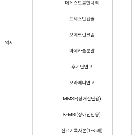
메게스트롤현탁액
트레스탄캡슐
오메크린크림
약제
마데카솔분말
후시딘연고
오라메디연고
MMSE(장애진단용)
K-MBI(장애진단용)
진료기록사본(1~5매)