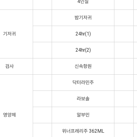
4인실
밤기저귀
기저귀
24hr(1)
24hr(2)
검사
신속항원
닥터라민주
라보솔
영양제
알부민
위너프레리주 362ML