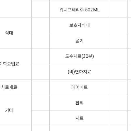
위너프레리주 502ML
보호자식대
식대
공기
도수치료(30분)
이학요법료
(비)연하지료
치료재료
에어매트
환의
기타
시트