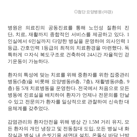
◎첨단 요양병원 (야경)
병원은 의료진의
공동진료를 통해 노인성 질환의 진
단
,
치료
,
재활까지 종합적인 서비스를 제공하고 있다
. 1
인실에서
6
인실까지 다양한 병실을 운영하며 의사인력
1
등급
,
간호인력
1
등급의 최적의 치료환경을 마련했다
.
독
특하게
ㅁ
자식 복도구조로 건축하여
24
시간 자율적인 걷
기운동이 가능하다
.
환자의 특성에 맞는 치료를 위해 중환자를 위한 집중관리
병동
(5
층
)
을 비롯해 요양병동
(6
층
, 7
층
),
재활병동
(8
층
, 9
층
)
등
5
개 치료병동을 운영한다
.
전국에서 처음으로 모든
병동에 진료실을 배치하여
환자가 언제나 전문의를 만날
수 있고
전문의가 환자를 일상적으로 관찰하여 신속한 대
응체계를 갖추었다
.
감염관리와 환자안전을 위해
병상
간
1.5M
거리 유지
,
모
든 환자의 개인 냉장고 및 전동침대 도입
,
모든 병실 내 화
장실과 병실 내 손씻기용 세면대 설치
,
온돌식 바닥 난방