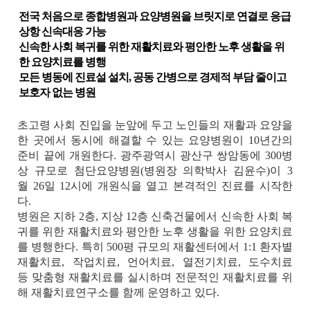
전국 처음으로 종합병원과 요양병원을 브릿지로 연결로 응급
상항 신속대응 가능
신속한 사회 복귀를 위한 재활치료와 평안한 노후 생활을 위
한 요양치료를 병행
모든 병동에 진료설 설치, 공동 간병으로 경제적 부담 줄이고
보호자 없는 병원
초고령 사회 진입을 눈앞에 두고 노인들의 재활과 요양을
한 곳에서 동시에 해결할 수 있는 요양병원이
10
년간의
준비 끝에 개원한다
.
광주광역시 광산구 쌍암동에
300
병
상 규모로 첨단요양병원
(
병원장 의학박사 김윤수
)
이
3
월
26
일
12
시에 개원식을 열고 본격적인 진료를 시작한
다
.
병원은 지하
2
층
,
지상
12
층 신축건물에서 신속한 사회 복
귀를 위한 재활치료와 평안한 노후 생활을 위한 요양치료
를 병행한다
.
특히
500
평 규모의 재활센터에서
1:1
환자별
재활치료
,
작업치료
,
언어치료
,
열전기치료
,
도수치료
등
맞춤형
재활치료를 실시하며 전문적인 재활치료를 위
해 재활치료연구소를 함께 운영하고 있다
.