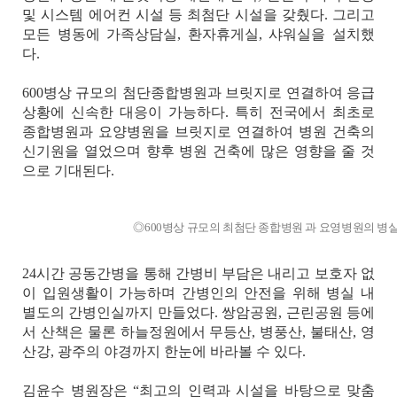
및 시스템 에어컨 시설 등 최첨단 시설을 갖췄다
.
그리고
모든 병동에 가족상담실
,
환자휴게실
,
샤워실을 설치했
다
.
600
병상 규모의 첨단종합병원과 브릿지로 연결하여
응급
상황에 신속한 대응이 가능하다
.
특히 전국에서 최초로
종합병원과 요양병원을
브릿지로
연결하여 병원 건축의
신기원을 열었으며 향후 병원 건축에 많은 영향을 줄 것
으로 기대된다
.
◎600병상 규모의 최첨단 종합병원 과 요영병원의 병실
24
시간 공동간병을 통해 간병비 부담은 내리고 보호자 없
이 입원생활이 가능하며 간병인의 안전을 위해 병실 내
별도의 간병인실까지 만들었다
.
쌍암공원
,
근린공원 등에
서 산책은 물론 하늘정원에서 무등산
,
병풍산
,
불태산
,
영
산강
,
광주의 야경까지 한눈에 바라볼 수 있다
.
김윤수 병원장은
“
최고의 인력과 시설을 바탕으로 맞춤